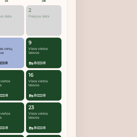
Št
Sk
2
usi data
Praėjusi data
9
as vietų
Visos vietos
ius
laisvos
8
8
8
16
 vietos
Visos vietos
os
laisvos
8
8
8
23
 vietos
Visos vietos
os
laisvos
8
8
8