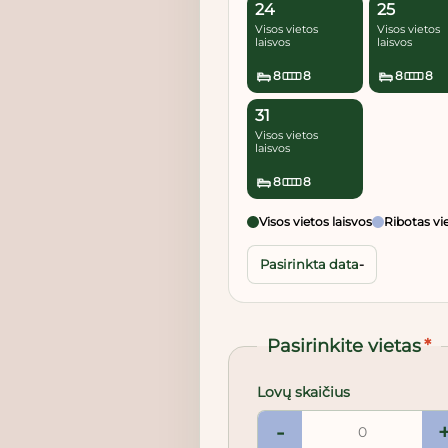
24
25
Visos vietos
Visos vietos
laisvos
laisvos
8
8
8
8
31
Visos vietos
laisvos
8
8
Visos vietos laisvos
Ribotas vi
Pasirinkta data
-
Pasirinkite vietas
*
Lovų skaičius
-