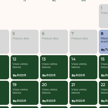
Tr
Kt
Pn
1
Praėj
5
6
7
8
Praėjusi data
Praėjusi data
Praėjusi data
Ribot
skaič
7
12
13
14
15
Visos vietos
Visos vietos
Visos vietos
Visos
laisvos
laisvos
laisvos
laisv
8
8
8
8
8
8
8
19
20
21
22
Visos vietos
Visos vietos
Visos vietos
Visos
laisvos
laisvos
laisvos
laisv
8
8
8
8
8
8
8