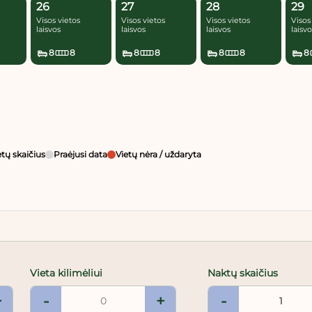
26
27
28
29
Visos vietos
Visos vietos
Visos vietos
Visos
laisvos
laisvos
laisvos
laisv
8
8
8
8
8
8
8
etų skaičius
Praėjusi data
Vietų nėra / uždaryta
Vieta kilimėliui
Naktų skaičius
+
-
+
-