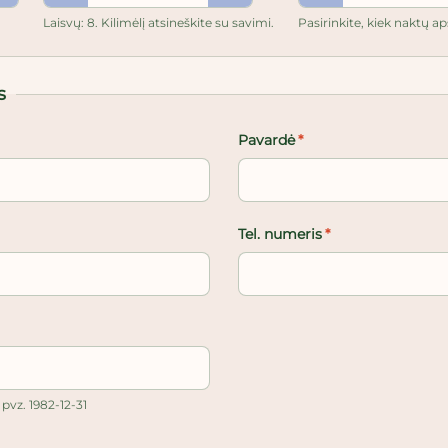
Laisvų: 8. Kilimėlį atsineškite su savimi.
Pasirinkite, kiek naktų ap
s
Pavardė
*
Tel. numeris
*
vz. 1982-12-31