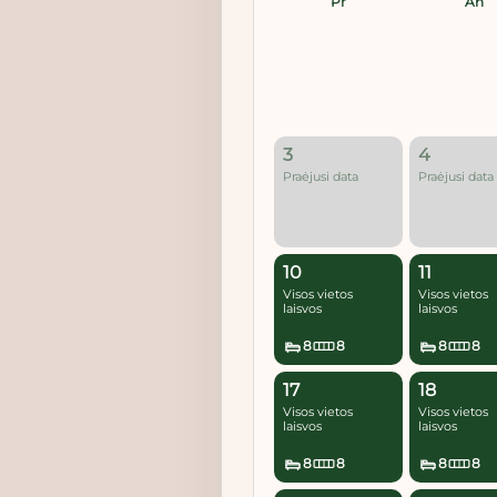
Pr
An
3
4
Praėjusi data
Praėjusi data
10
11
Visos vietos
Visos vietos
laisvos
laisvos
8
8
8
8
17
18
Visos vietos
Visos vietos
laisvos
laisvos
8
8
8
8