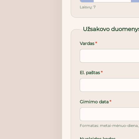
Laisvų: 7
Užsakovo duomeny
Vardas
*
El. paštas
*
Gimimo data
*
Formatas: metai-mėnuo-diena, p
Nuolaidos kodas