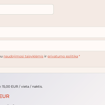
 su
naudojimosi taisyklėmis
ir
privatumo politika
*
15,00 EUR / vieta / naktis.
EUR