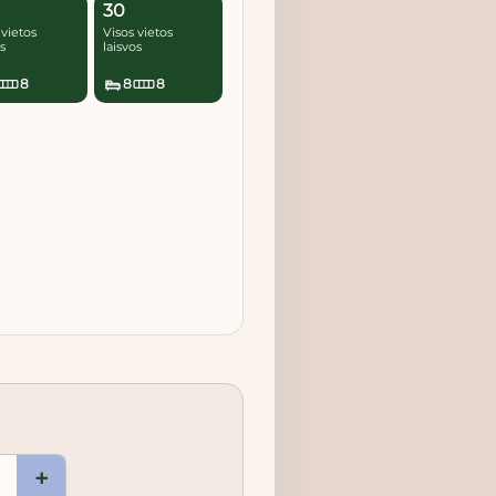
30
 vietos
Visos vietos
os
laisvos
8
8
8
+